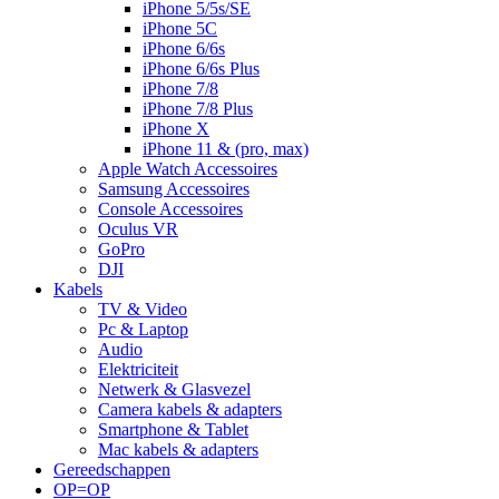
iPhone 5/5s/SE
iPhone 5C
iPhone 6/6s
iPhone 6/6s Plus
iPhone 7/8
iPhone 7/8 Plus
iPhone X
iPhone 11 & (pro, max)
Apple Watch Accessoires
Samsung Accessoires
Console Accessoires
Oculus VR
GoPro
DJI
Kabels
TV & Video
Pc & Laptop
Audio
Elektriciteit
Netwerk & Glasvezel
Camera kabels & adapters
Smartphone & Tablet
Mac kabels & adapters
Gereedschappen
OP=OP