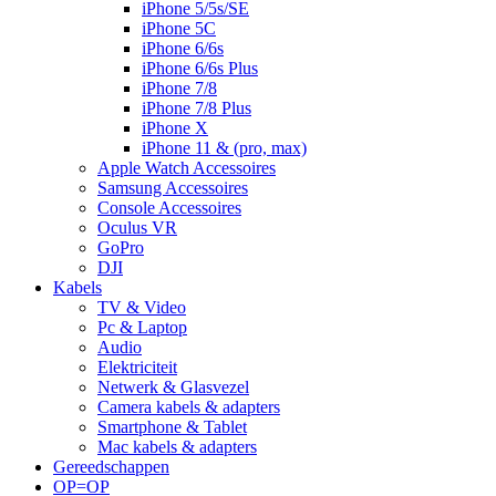
iPhone 5/5s/SE
iPhone 5C
iPhone 6/6s
iPhone 6/6s Plus
iPhone 7/8
iPhone 7/8 Plus
iPhone X
iPhone 11 & (pro, max)
Apple Watch Accessoires
Samsung Accessoires
Console Accessoires
Oculus VR
GoPro
DJI
Kabels
TV & Video
Pc & Laptop
Audio
Elektriciteit
Netwerk & Glasvezel
Camera kabels & adapters
Smartphone & Tablet
Mac kabels & adapters
Gereedschappen
OP=OP