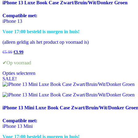
iPhone 13 Luxe Book Case Zwart/Bruin/Wit/Donker Groen
Compatible met:
iPhone 13
Voor 17:00 besteld is morgen in huis!
(alleen geldig als het product op voorraad is)
Oorspronkelijke
Huidige
€
5.99
€
3.99
prijs
prijs
was:
is:
✔Op voorraad
€5.99.
€3.99.
Opties selecteren
Dit
SALE!
product
heeft
meerdere
variaties.
Deze
iPhone 13 Mini Luxe Book Case Zwart/Bruin/Wit/Donker Groe
optie
kan
Compatible met:
gekozen
iPhone 13 Mini
worden
op
Voor 17:00 besteld is morgen in huis!