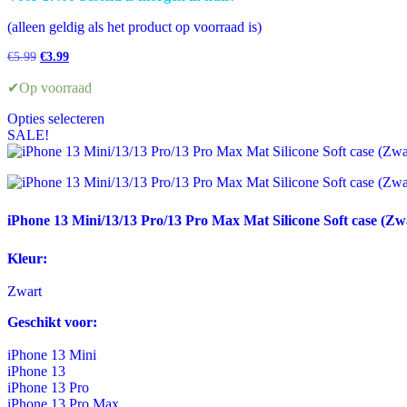
de
productpagina
(alleen geldig als het product op voorraad is)
Oorspronkelijke
Huidige
€
5.99
€
3.99
prijs
prijs
was:
is:
✔Op voorraad
€5.99.
€3.99.
Opties selecteren
Dit
SALE!
product
heeft
meerdere
variaties.
Deze
iPhone 13 Mini/13/13 Pro/13 Pro Max Mat Silicone Soft case (Zw
optie
kan
Kleur:
gekozen
worden
Zwart
op
de
Geschikt voor:
productpagina
iPhone 13 Mini
iPhone 13
iPhone 13 Pro
iPhone 13 Pro Max