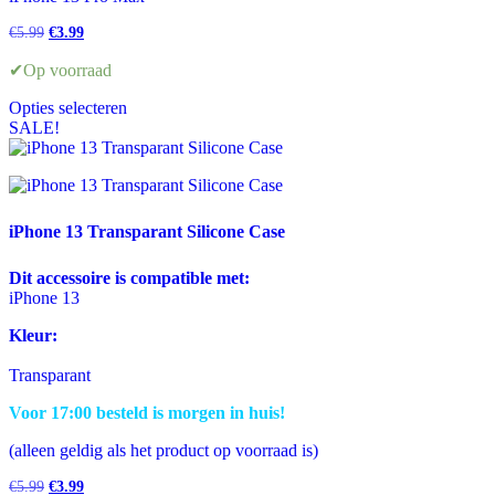
Oorspronkelijke
Huidige
€
5.99
€
3.99
prijs
prijs
was:
is:
✔Op voorraad
€5.99.
€3.99.
Opties selecteren
Dit
SALE!
product
heeft
meerdere
variaties.
Deze
iPhone 13 Transparant Silicone Case
optie
kan
Dit accessoire is compatible met:
gekozen
iPhone 13
worden
op
Kleur:
de
productpagina
Transparant
Voor 17:00 besteld is morgen in huis!
(alleen geldig als het product op voorraad is)
Oorspronkelijke
Huidige
€
5.99
€
3.99