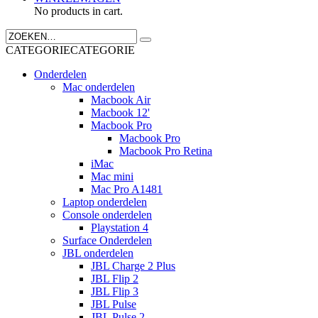
No products in cart.
CATEGORIE
CATEGORIE
Onderdelen
Mac onderdelen
Macbook Air
Macbook 12'
Macbook Pro
Macbook Pro
Macbook Pro Retina
iMac
Mac mini
Mac Pro A1481
Laptop onderdelen
Console onderdelen
Playstation 4
Surface Onderdelen
JBL onderdelen
JBL Charge 2 Plus
JBL Flip 2
JBL Flip 3
JBL Pulse
JBL Pulse 2