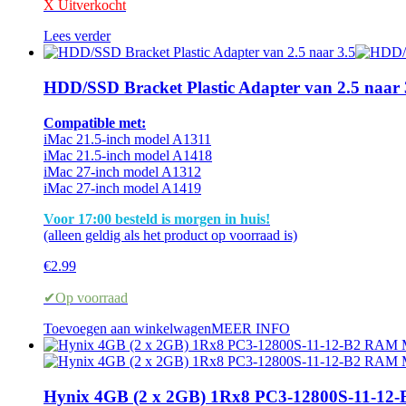
X Uitverkocht
Lees verder
HDD/SSD Bracket Plastic Adapter van 2.5 naar 
Compatible met:
iMac 21.5-inch model A1311
iMac 21.5-inch model A1418
iMac 27-inch model A1312
iMac 27-inch model A1419
Voor 17:00 besteld is morgen in huis!
(alleen geldig als het product op voorraad is)
€
2.99
✔Op voorraad
Toevoegen aan winkelwagen
MEER INFO
Hynix 4GB (2 x 2GB) 1Rx8 PC3-12800S-11