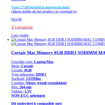
Voor 17:00 besteld is morgen in huis!
(alleen geldig als het product op voorraad is)
€
83.99
X Uitverkocht
Lees verder
Corsair Mac Memory 8GB DDR3 SODIMM M
Geschikt voor:
Laptop/Mac
Merk:
Corsair
Grootte:
8GB
Type geheugen:
DDR3
Snelheid:
1333Mhz
Conditie:
Nieuw (retail verpakking)
Pins:
204-pin
Voltage:
1.5V
NON-ECC geheugen
Dit onderdeel is compatible met: