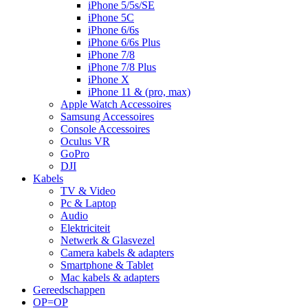
iPhone 5/5s/SE
iPhone 5C
iPhone 6/6s
iPhone 6/6s Plus
iPhone 7/8
iPhone 7/8 Plus
iPhone X
iPhone 11 & (pro, max)
Apple Watch Accessoires
Samsung Accessoires
Console Accessoires
Oculus VR
GoPro
DJI
Kabels
TV & Video
Pc & Laptop
Audio
Elektriciteit
Netwerk & Glasvezel
Camera kabels & adapters
Smartphone & Tablet
Mac kabels & adapters
Gereedschappen
OP=OP