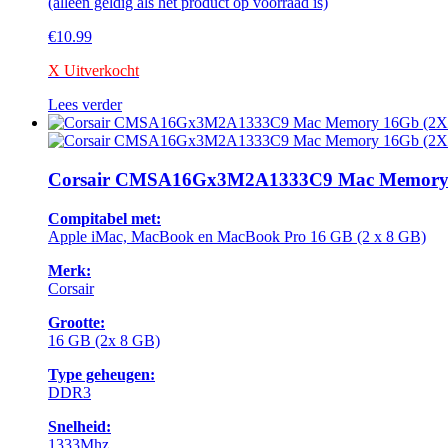
(alleen geldig als het product op voorraad is)
€
10.99
X Uitverkocht
Lees verder
Corsair CMSA16Gx3M2A1333C9 Mac Memo
Compitabel met:
Apple iMac, MacBook en MacBook Pro 16 GB (2 x 8 GB)
Merk:
Corsair
Grootte:
16 GB (2x 8 GB)
Type geheugen:
DDR3
Snelheid:
1333Mhz