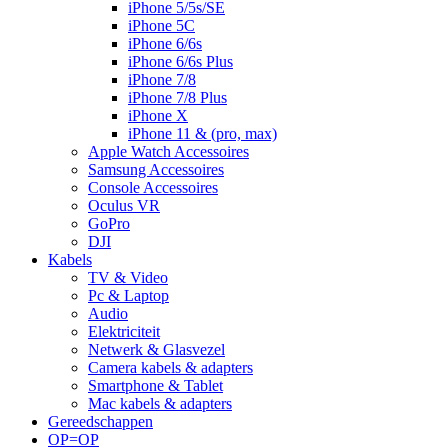
iPhone 5/5s/SE
iPhone 5C
iPhone 6/6s
iPhone 6/6s Plus
iPhone 7/8
iPhone 7/8 Plus
iPhone X
iPhone 11 & (pro, max)
Apple Watch Accessoires
Samsung Accessoires
Console Accessoires
Oculus VR
GoPro
DJI
Kabels
TV & Video
Pc & Laptop
Audio
Elektriciteit
Netwerk & Glasvezel
Camera kabels & adapters
Smartphone & Tablet
Mac kabels & adapters
Gereedschappen
OP=OP