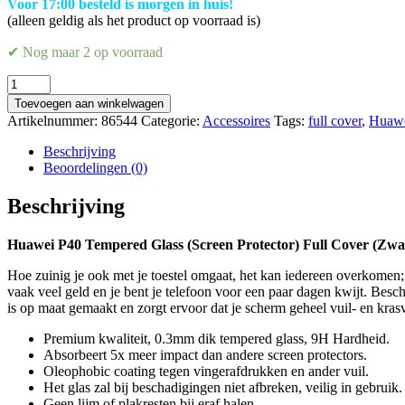
Voor 17:00 besteld is morgen in huis!
(alleen geldig als het product op voorraad is)
✔ Nog maar 2 op voorraad
Huawei
P40
Toevoegen aan winkelwagen
Tempered
Artikelnummer:
86544
Categorie:
Accessoires
Tags:
full cover
,
Huawe
Glass
(Screen
Beschrijving
Protector)
Beoordelingen (0)
Full
Cover
Beschrijving
(Zwart)
aantal
Huawei P40 Tempered Glass (Screen Protector) Full Cover (Zwa
Hoe zuinig je ook met je toestel omgaat, het kan iedereen overkomen; 
vaak veel geld en je bent je telefoon voor een paar dagen kwijt. Bes
is op maat gemaakt en zorgt ervoor dat je scherm geheel vuil- en kras
Premium kwaliteit, 0.3mm dik tempered glass, 9H Hardheid.
Absorbeert 5x meer impact dan andere screen protectors.
Oleophobic coating tegen vingerafdrukken en ander vuil.
Het glas zal bij beschadigingen niet afbreken, veilig in gebruik.
Geen lijm of plakresten bij eraf halen.