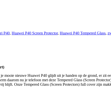
i P40
,
Huawei P40 Screen Protector
,
Huawei P40 Tempered Glass
,
zw
rt)
je mooie nieuwe Huawei P40 glijdt uit je handen op de grond, er zit een 
cherm daarom nu je telefoon met deze Tempered Glass (Screen Protector
vrij blijft. Onze Tempered Glass (Screen Protectors) full cover zijn mak