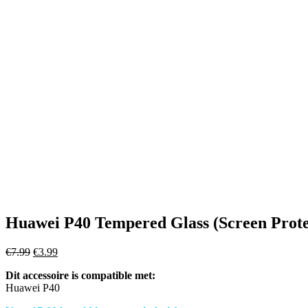
Huawei P40 Tempered Glass (Screen Prote
Oorspronkelijke
Huidige
€
7.99
€
3.99
prijs
prijs
Dit accessoire is compatible met:
was:
is:
Huawei P40
€7.99.
€3.99.