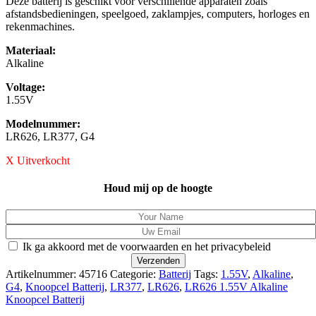
Deze batterij is geschikt voor verschillende apparaten zoals
afstandsbedieningen, speelgoed, zaklampjes, computers, horloges en
rekenmachines.
Materiaal:
Alkaline
Voltage:
1.55V
Modelnummer:
LR626, LR377, G4
X Uitverkocht
Houd mij op de hoogte
Ik ga akkoord met de voorwaarden en het privacybeleid
Artikelnummer:
45716
Categorie:
Batterij
Tags:
1.55V
,
Alkaline
,
G4
,
Knoopcel Batterij
,
LR377
,
LR626
,
LR626 1.55V Alkaline
Knoopcel Batterij