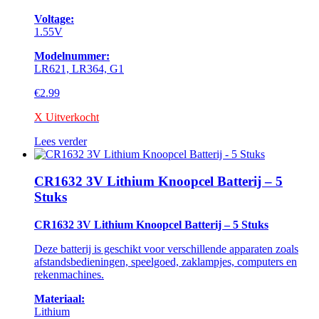
Voltage:
1.55V
Modelnummer:
LR621, LR364, G1
€
2.99
X Uitverkocht
Lees verder
CR1632 3V Lithium Knoopcel Batterij – 5
Stuks
CR1632 3V Lithium Knoopcel Batterij – 5 Stuks
Deze batterij is geschikt voor verschillende apparaten zoals
afstandsbedieningen, speelgoed, zaklampjes, computers en
rekenmachines.
Materiaal:
Lithium