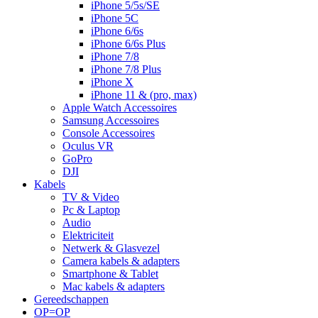
iPhone 5/5s/SE
iPhone 5C
iPhone 6/6s
iPhone 6/6s Plus
iPhone 7/8
iPhone 7/8 Plus
iPhone X
iPhone 11 & (pro, max)
Apple Watch Accessoires
Samsung Accessoires
Console Accessoires
Oculus VR
GoPro
DJI
Kabels
TV & Video
Pc & Laptop
Audio
Elektriciteit
Netwerk & Glasvezel
Camera kabels & adapters
Smartphone & Tablet
Mac kabels & adapters
Gereedschappen
OP=OP