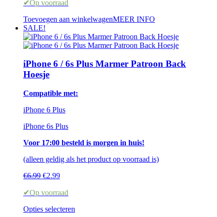
✔Op voorraad
Toevoegen aan winkelwagen
MEER INFO
SALE!
iPhone 6 / 6s Plus Marmer Patroon Back
Hoesje
Compatible met:
iPhone 6 Plus
iPhone 6s Plus
Voor 17:00 besteld is morgen in huis!
(alleen geldig als het product op voorraad is)
Oorspronkelijke
Huidige
€
6.99
€
2.99
prijs
prijs
✔Op voorraad
was:
is:
€6.99.
€2.99.
Opties selecteren