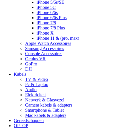
iPhone 5/5s/SE
iPhone 5C
iPhone 6/6s
iPhone 6/6s Plus
iPhone 7/8
iPhone 7/8 Plus
iPhone X
iPhone 11 & (pro, max)
Apple Watch Accessoires
Samsung Accessoires
Console Accessoires
Oculus VR
GoPro
DJI
Kabels
TV & Video
Pc & Laptop
Audio
Elektriciteit
Netwerk & Glasvezel
Camera kabels & adapters
Smartphone & Tablet
Mac kabels & adapters
Gereedschappen
OP=OP