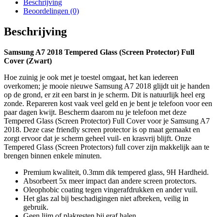
Beschrijving
Beoordelingen (0)
Beschrijving
Samsung A7 2018 Tempered Glass (Screen Protector) Full
Cover (Zwart)
Hoe zuinig je ook met je toestel omgaat, het kan iedereen
overkomen; je mooie nieuwe Samsung A7 2018 glijdt uit je handen
op de grond, er zit een barst in je scherm. Dit is natuurlijk heel erg
zonde. Repareren kost vaak veel geld en je bent je telefoon voor een
paar dagen kwijt. Bescherm daarom nu je telefoon met deze
Tempered Glass (Screen Protector) Full Cover voor je Samsung A7
2018. Deze case friendly screen protector is op maat gemaakt en
zorgt ervoor dat je scherm geheel vuil- en krasvrij blijft. Onze
Tempered Glass (Screen Protectors) full cover zijn makkelijk aan te
brengen binnen enkele minuten.
Premium kwaliteit, 0.3mm dik tempered glass, 9H Hardheid.
Absorbeert 5x meer impact dan andere screen protectors.
Oleophobic coating tegen vingerafdrukken en ander vuil.
Het glas zal bij beschadigingen niet afbreken, veilig in
gebruik.
Geen lijm of plakresten bij eraf halen.