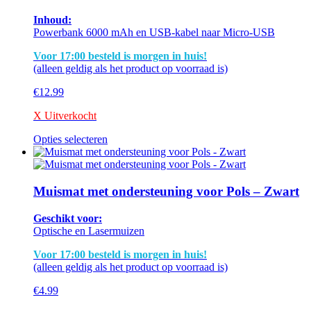
Inhoud:
Powerbank 6000 mAh en USB-kabel naar Micro-USB
Voor 17:00 besteld is morgen in huis!
(alleen geldig als het product op voorraad is)
€
12.99
X Uitverkocht
Opties selecteren
Dit
product
heeft
meerdere
Muismat met ondersteuning voor Pols – Zwart
variaties.
Deze
Geschikt voor:
optie
Optische en Lasermuizen
kan
gekozen
Voor 17:00 besteld is morgen in huis!
worden
(alleen geldig als het product op voorraad is)
op
de
€
4.99
productpagina